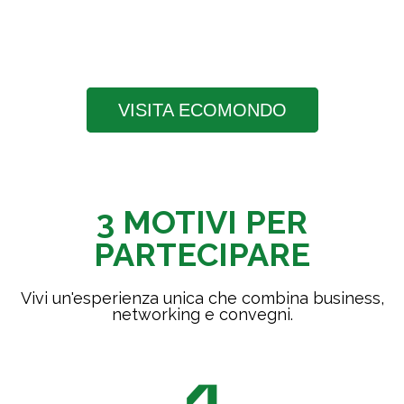
Do il consenso
Nego 
VISITA ECOMONDO
Profilazione avanzata
3 MOTIVI PER
PARTECIPARE
Marketing diretto div
Vivi un'esperienza unica che combina business,
networking e convegni.
7) da parte di IEG*