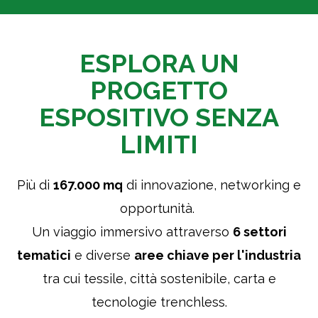
ESPLORA UN
PROGETTO
ESPOSITIVO SENZA
LIMITI
Più di
167.000 mq
di innovazione, networking e
Ho letto la Privacy Policy del Gruppo IEG e
opportunità.
volontà circa le finalità del trattament
Un viaggio immersivo attraverso
6 settori
tematici
e diverse
aree chiave per l'industria
tra cui tessile, città sostenibile, carta e
Do il consenso
Non d
tecnologie trenchless.