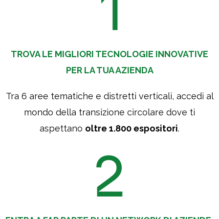
Cessione dei dati da 
partners di IEG e/o d
TROVA LE MIGLIORI TECNOLOGIE INNOVATIVE
successive loro aut
PER LA TUA AZIENDA
diretto (finalità 8a)*
Tra 6 aree tematiche e distretti verticali, accedi al
mondo della transizione circolare dove ti
aspettano
oltre 1.800 espositori
.
Cessione dei dati da 
network, per successi
determinazione - a par
profilo/i social dell’
lead (cioè potenziali 