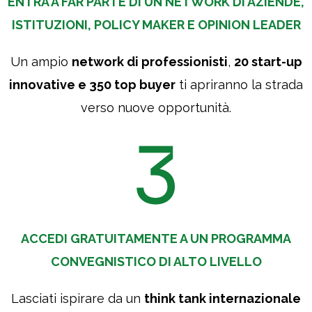
ENTRA A FAR PARTE DI UN NETWORK DI AZIENDE,
simile a quelli com
ISTITUZIONI, POLICY MAKER E OPINION LEADER
tipo lookalike (finali
Un ampio
network di professionisti
,
20 start-up
innovative e 350 top buyer
ti apriranno la strada
verso nuove opportunità.
ACCEDI GRATUITAMENTE A UN PROGRAMMA
CONVEGNISTICO DI ALTO LIVELLO
Lasciati ispirare da un
think tank internazionale